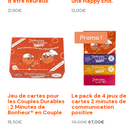
d’être heureux
une Happy End.
21,90
€
12,00
€
Promo !
Jeu de cartes pour
Le pack de 4 jeux de
les Couples Durables
cartes 2 minutes de
: 2 Minutes de
communication
Bonheur® en Couple
positive
Le
Le
18,50
€
74,00
€
67,00
€
prix
prix
initial
actuel