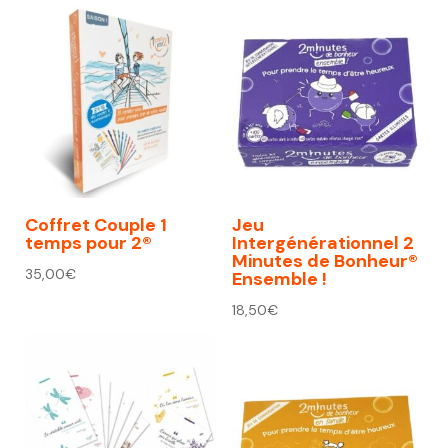
était :
est :
74,00€.
67,00€.
Coffret Couple 1
Jeu
temps pour 2®
Intergénérationnel 2
Minutes de Bonheur®
35,00
€
Ensemble !
18,50
€