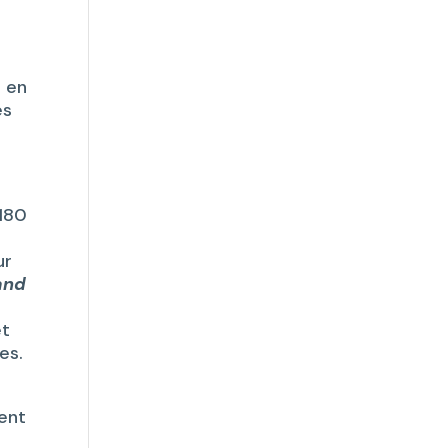
r en
es
 180
ur
and
et
es.
ment