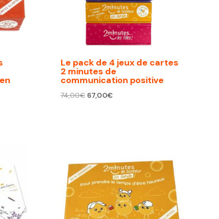
s
Le pack de 4 jeux de cartes
2 minutes de
 en
communication positive
Le
Le
74,00
€
67,00
€
prix
prix
initial
actuel
était :
est :
74,00€.
67,00€.