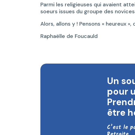
Parmi les religieuses qui avaient atte
soeurs issues du groupe des novices
Alors, allons y ! Pensons « heureux »,
Raphaëlle de Foucauld
Un sou
pour u
Prendr
être h
C’est le p
Retraite