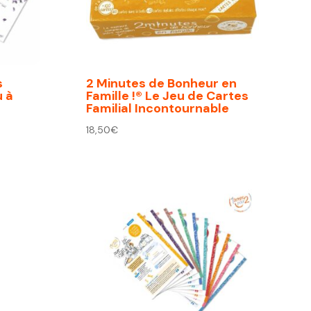
s
2 Minutes de Bonheur en
u à
Famille !® Le Jeu de Cartes
Familial Incontournable
18,50
€