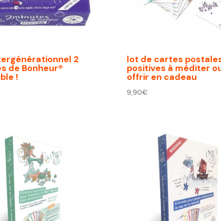
tergénérationnel 2
lot de cartes postale
es de Bonheur®
positives à méditer o
le !
offrir en cadeau
9,90
€