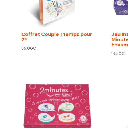
Coffret Couple 1 temps pour
Jeu In
2®
Minut
Ensemb
35,00
€
18,50
€