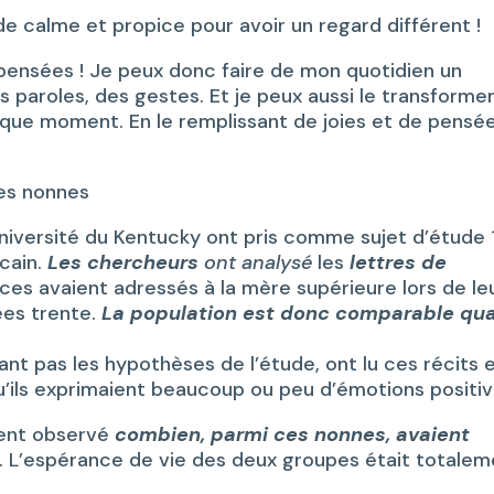
e calme et propice pour avoir un regard différent !
 pensées ! Je peux donc faire de mon quotidien un
paroles, des gestes. Et je peux aussi le transforme
haque moment. En le remplissant de joies et de pensé
des nonnes
université du Kentucky ont pris comme sujet d’étude
cain.
Les chercheurs
ont analysé
les
lettres de
ces avaient adressés à la mère supérieure lors de le
ées trente.
La population est donc comparable qu
nt pas les hypothèses de l’étude, ont lu ces récits 
u’ils exprimaient beaucoup ou peu d’émotions positiv
ment observé
combien, parmi ces nonnes, avaient
. L’espérance de vie des deux groupes était totale