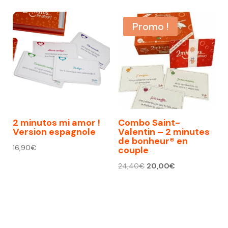
Promo !
2 minutos mi amor !
Combo Saint-
Version espagnole
Valentin – 2 minutes
de bonheur® en
16,90
€
couple
Le
Le
24,40
€
20,00
€
prix
prix
initial
actuel
était :
est :
24,40€.
20,00€.