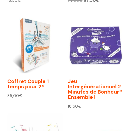
Le
Le
18,50
€
74,00
€
67,00
€
prix
prix
initial
actuel
était :
est :
74,00€.
67,00€.
Coffret Couple 1
Jeu
temps pour 2®
Intergénérationnel 2
Minutes de Bonheur®
35,00
€
Ensemble !
18,50
€