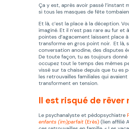
Ça y est, après avoir passé l’instant
si tous les masques de fête tombaient 
Et là, c’est la place à la déception. V
imaginé. Et il n’est pas rare au fur e
pointes d’agacement laissent place à l
transforme en gros point noir. Et là
conversation anodine, des disputes éc
De toute façon, tu as toujours donné 
occupez tout le temps des mêmes peti
vissé sur ta chaise depuis que tu es p
les retrouvailles familiales qui avaien
transforment en tension.
Il est risqué de rêver
Le psychanalyste et pédopsychiatre
P
enfants (im)parfait
(Erès)
(lien affili
ces retrouvailles en famille. « Les v