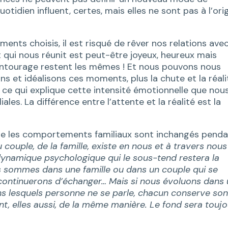
tidien influent, certes, mais elles ne sont pas à l’ori
oments choisis, il est risqué de rêver nos relations ave
qui nous réunit est peut-être joyeux, heureux mais
entourage restent les mêmes ! Et nous pouvons nous
ns et idéalisons ces moments, plus la chute et la réali
ie ce qui explique cette intensité émotionnelle que nou
les. La différence entre l’attente et la réalité est la
que les comportements familiaux sont inchangés pend
couple, de la famille, existe en nous et à travers nous
 dynamique psychologique qui le sous-tend restera la
s sommes dans une famille ou dans un couple qui se
 continuerons d’échanger… Mais si nous évoluons dans
ans lesquels personne ne se parle, chacun conserve so
nt, elles aussi, de la même manière. Le fond sera touj