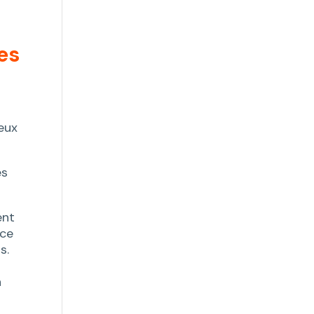
es
eux
es
ent
ace
s.
n