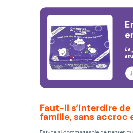
E
e
Le 
ens
J
Faut-il s’interdire d
famille, sans accroc 
Est-ce si dommageable de penser que 