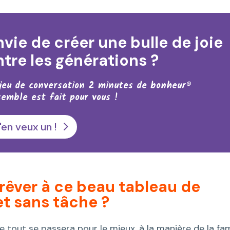
nvie de créer une bulle de joie
ntre les générations ?
jeu de conversation 2 minutes de bonheur®
emble est fait pour vous !
'en veux un !
e rêver à ce beau tableau de
et sans tâche ?
tout se passera pour le mieux, à la manière de la fam