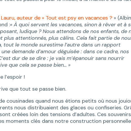
r Lauru, auteur de « Tout est psy en vacances ?
» (Albi
ond :
« À quoi servent les vacances, sinon à rêver et à 
eposant, ludique ? Nous attendons de nos enfants, de 
t plus attentionnés, plus câlins. Cela fait partie de nou
 tout le monde surestime l’autre dans un rapport
t une demande d’amour déguisée : dans ce cadre, nos
C’est dur de se dire : je vais m’épanouir sans nourrir
arrive que cela se passe bien… »
e l’espoir !
rive que tout se passe bien.
 de cousinades quand nous étions petits où nous joui
ents nous distribuaient des glaces ou confiseries. G
e sont créées loin des tensions d’adultes. Ces souvenir
es moments clés dans notre construction personnelle