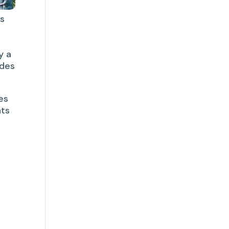
ds
y a
 des
es
nts