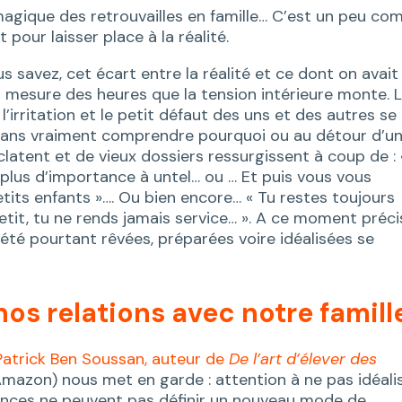
 magique des retrouvailles en famille… C’est un peu c
pour laisser place à la réalité.
ous savez, cet écart entre la réalité et ce dont on avait
t à mesure des heures que la tension intérieure monte. 
’irritation et le petit défaut des uns et des autres se
, sans vraiment comprendre pourquoi ou au détour d’u
latent et de vieux dossiers ressurgissent à coup de : 
plus d’importance à untel… ou … Et puis vous vous
ts enfants »…. Ou bien encore… « Tu restes toujours
etit, tu ne rends jamais service… ». A ce moment préci
t été pourtant rêvées, préparées voire idéalisées se
 nos relations avec notre famill
atrick Ben Soussan, auteur de
De l’art d’élever des
é Amazon) nous met en garde : attention à ne pas idéali
acances ne peuvent pas définir un nouveau mode de