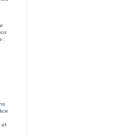
n
se
nos
s :
ons
râce
s
 et