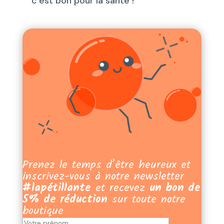
c’est bon pour la santé !
Prenez le temps d’être heureux et
inscrivez-vous à notre newsletter
#lapétillante
et recevez
un bon de
5% de réduction
sur toute notre
boutique