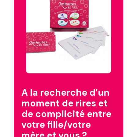
A la recherche d’un
moment de rires et
de complicité entre
votre fille/votre
mère et vous ?