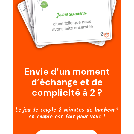
Envie d’un moment
d’échange et de
complicité à 2 ?
Le jeu de couple 2 minutes de bonheur®
en couple est fait pour vous !