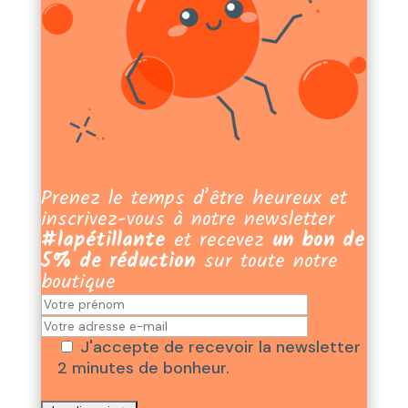
Prenez le temps d’être heureux et
inscrivez-vous à notre newsletter
#lapétillante
et recevez
un bon de
5% de réduction
sur toute notre
boutique
J'accepte de recevoir la newsletter
2 minutes de bonheur.