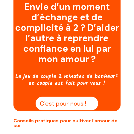
Envie d’un moment
d’échange et de
complicité à 2 ? D’aider
l’autre à reprendre
confiance en lui par
mon amour ?
Le jeu de couple 2 minutes de bonheur®
en couple est fait pour vous !
C'est pour nous !
Conseils pratiques pour cultiver l’amour de
soi