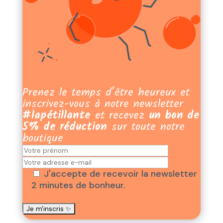
Prenez le temps d’être heureux et
inscrivez-vous à notre newsletter
#lapétillante
et recevez
un bon de
5% de réduction
sur toute notre
boutique
J'accepte de recevoir la newsletter
2 minutes de bonheur.