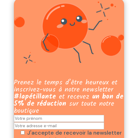
Prenez le temps d’être heureux et
inscrivez-vous à notre newsletter
#lapétillante
et recevez
un bon de
5% de réduction
sur toute notre
boutique
J'accepte de recevoir la newsletter